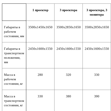
1 проектор
3 проектора
3 проектора, 3
монитора
Габариты в
35
00
х145
0
х1650
35
00
х285
0
х1650
35
00
х285
0
х1650
рабочем
состоянии, мм
Габариты в
24
50х
160
0х1
5
50
24
50х
160
0х1
5
50
24
50х
160
0х1
5
50
транспортном
положении,
мм
Масса в
280
320
330
рабочем
состоянии, кг
Масса в
330
380
390
транспортном
состоянии, кг