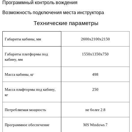
Программный контроль вождения
Возможность подключения места инструктора
Технические параметры
Габариты кабины, мм
2600
х2
100
х
21
50
Габариты платформы под
15
50х
13
50х
7
50
кабину, мм
Масса кабины, кг
498
Масса плафтормы под кабину,
250
кг
Потребляемая мощность
не более 2.8
Программное обеспечение
MS Windows 7