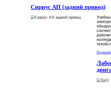
Сириус АП (задний привод)
Учебный
электро
обнаруж
соответ
рабочег
колледж
техобс
Подробне
Лабо
двиг