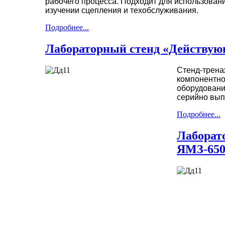
рабочего процесса. Подходит для использовани
изучении сцепления и техобслуживания.
Подробнее...
Лабораторный стенд «Действую
Стенд-трена
компонентно
оборудовани
серийно вып
Подробнее...
Лаборат
ЯМЗ-650