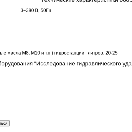
80 В, 50Гц
асла М8, М10 и т.п.) гидростанции , литров. 20-25
борудования "Исследование гидравлического удар
ться