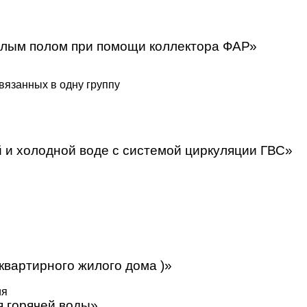
еплым полом при помощи коллектора ФАР»
вязанных в одну группу
й и холодной воде с системой циркуляции ГВС»
С
квартирного жилого дома )»
ия
я горячей воды»