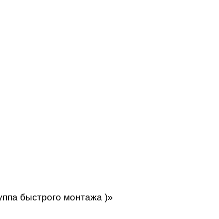
водоснабжения»
 стенда:
рной арматуры
уппа быстрого монтажа )»